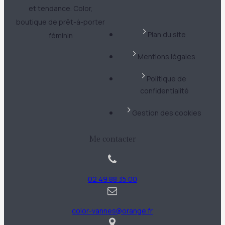
et tendance. Color,
boutique de prêt-à-porter
Plan du site
féminin
Mentions légales
Politique de
confidentialité
Gestion des cookies
Me contacter
02 49 88 35 00
color-vannes@orange.fr