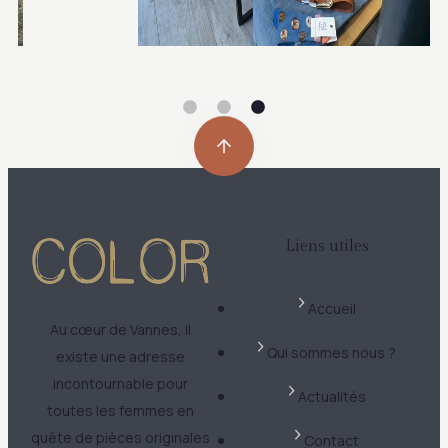
Liens utiles
Accueil
Au cœur de Vannes, il
Qui sommes nous ?
existe une adresse
incontournable pour
Actualités
toutes les femmes en
quête de pièces originales
Contact