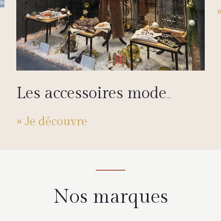
Les accessoires mode
femme indispensables
» Je découvre
pour 2025
Nos marques