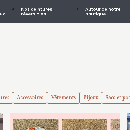
s
Nos ceintures
Autour de notre
oux
réversibles
boutique
ures
Accessoires
Vêtements
Bijoux
Sacs et po