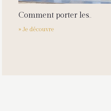
Comment porter les
couleurs tendance cette
» Je découvre
saison ?