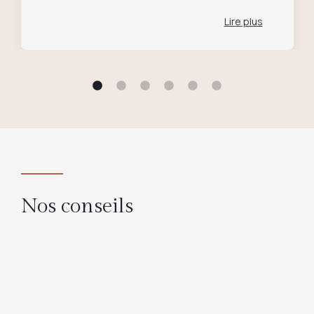
,originales ,et surtout en exclusivité.
Lire plus
Rien que pour elles,entrez chez
Color mais entrez aussi pour tous les
autres accessoires et vêtements de
bonne qualité ,de tout style et à dans
une gamme de prix large. Merci à
Françoise la responsable et à Inès
son bras droit 😉pour leur gentillesse
et leurs conseils avisés. 😍😍😍 Vive
Color ,vive St Patern,vive le
commerce indépendant.
Nos conseils