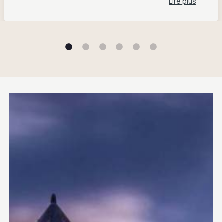
Lire plus
Color mais entrez aussi pour tous les
autres accessoires et vêtements de bonne
qualité ,de tout style et à dans une gamme
de prix large. Merci à Françoise la
responsable et à Inès son bras droit 😉pour
leur gentillesse et leurs conseils avisés. 😍
😍😍 Vive Color ,vive St Patern,vive le
commerce indépendant.