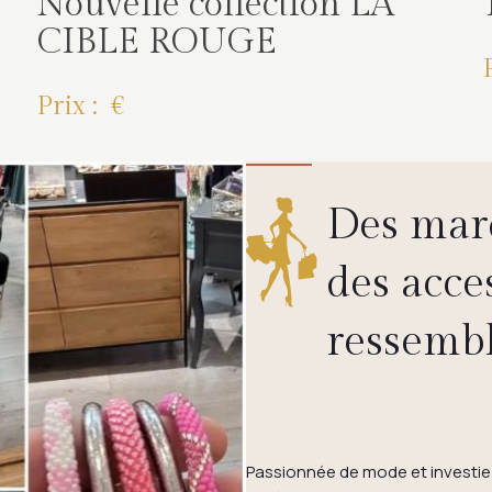
Nouvelle collection LA
CIBLE ROUGE
Prix : €
Des marq
des acce
ressemb
Passionnée de mode et investie 