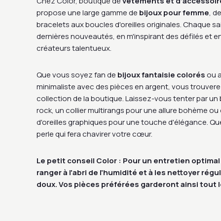
Chez Color, boutique de
vêtements et d’accessoir
propose une large gamme de
bijoux pour femme
, d
bracelets aux boucles d'oreilles originales. Chaque sa
dernières nouveautés, en m'inspirant des défilés et 
créateurs talentueux.
Que vous soyez fan de
bijoux fantaisie colorés
ou a
minimaliste avec des pièces en argent, vous trouver
collection de la boutique. Laissez-vous tenter par un
rock, un collier multirangs pour une allure bohème o
d'oreilles graphiques pour une touche d'élégance. Quel
perle qui fera chavirer votre cœur.
Le petit conseil Color : Pour un entretien optimal
ranger à l'abri de l'humidité et à les nettoyer rég
doux. Vos pièces préférées garderont ainsi tout l