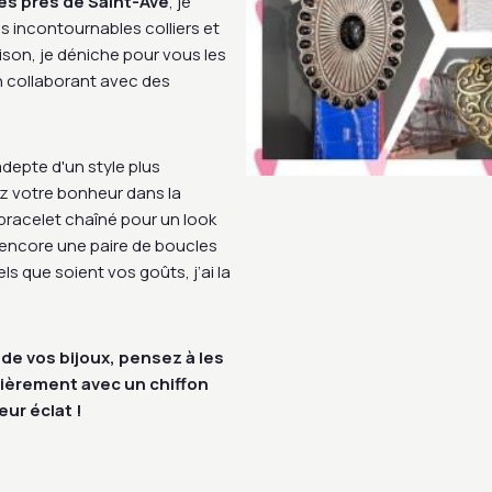
es près de Saint-Avé
, je
es incontournables colliers et
ison, je déniche pour vous les
en collaborant avec des
depte d'un style plus
ez votre bonheur dans la
 bracelet chaîné pour un look
u encore une paire de boucles
s que soient vos goûts, j’ai la
 de vos bijoux, pensez à les
ulièrement avec un chiffon
eur éclat !