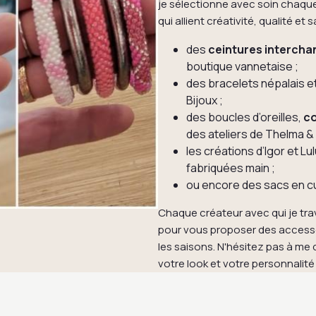
je sélectionne avec soin chaque
qui allient créativité, qualité et
des
ceintures interch
boutique vannetaise ;
des bracelets népalais 
Bijoux ;
des boucles d’oreilles,
co
des ateliers de Thelma & 
les créations d’Igor et Lu
fabriquées main ;
ou encore des sacs en cui
Chaque créateur avec qui je trav
pour vous proposer des accesso
les saisons. N'hésitez pas à me 
votre look et votre personnalité 