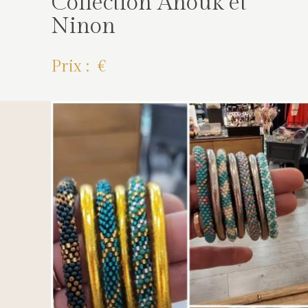
Collection Anouk et
Ninon
Prix : €