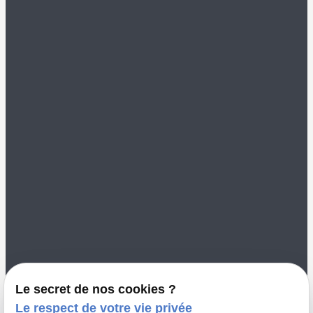
Mentions légales
Politique de
confidentialité
Gestion des cookies
Me contacter
02 49 88 35 00
color-vannes@orange.fr
8 Rue Saint Nicolas
56000 VANNES
Le secret de nos cookies ?
Le respect de votre vie privée