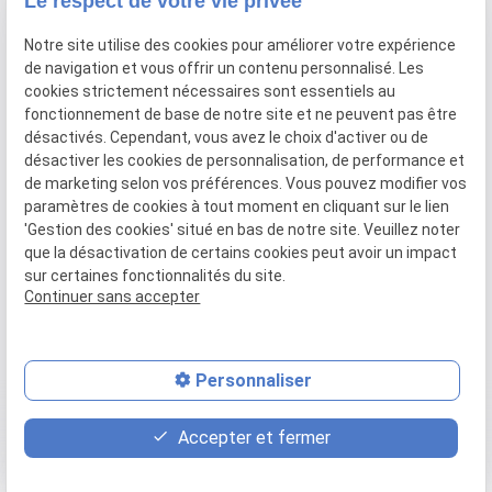
Le respect de votre vie privée
Notre site utilise des cookies pour améliorer votre expérience
de navigation et vous offrir un contenu personnalisé. Les
cookies strictement nécessaires sont essentiels au
fonctionnement de base de notre site et ne peuvent pas être
désactivés. Cependant, vous avez le choix d'activer ou de
désactiver les cookies de personnalisation, de performance et
de marketing selon vos préférences. Vous pouvez modifier vos
paramètres de cookies à tout moment en cliquant sur le lien
'Gestion des cookies' situé en bas de notre site. Veuillez noter
que la désactivation de certains cookies peut avoir un impact
Numéro de SIRET :
sur certaines fonctionnalités du site.
79862911900016
Continuer sans accepter
Personnaliser
place
contact_page
phone
Accepter et fermer
Plan d'accès
Contact
02 49 88 35 00