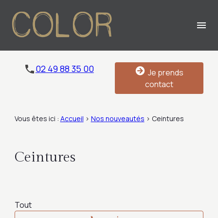
Panneau de gestion des cookies
menu
02 49 88 35 00
Je prends
contact
Vous êtes ici :
Accueil
>
Nos nouveautés
>
Ceintures
Ceintures
Tout