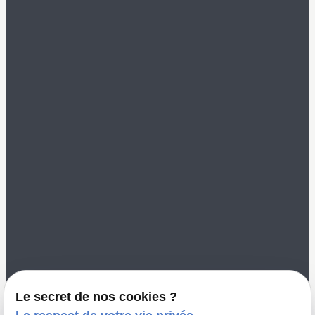
Mentions légales
Politique de
confidentialité
Gestion des cookies
Me contacter
02 49 88 35 00
color-vannes@orange.fr
8 Rue Saint Nicolas
56000 VANNES
Le secret de nos cookies ?