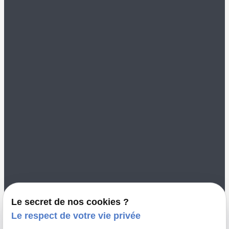
Politique de
confidentialité
Gestion des cookies
Me contacter
02 49 88 35 00
color-vannes@orange.fr
8 Rue Saint Nicolas
56000 VANNES
Le secret de nos cookies ?
Le respect de votre vie privée