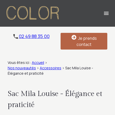
Panneau de gestion des cookies
menu
02 49 88 35 00
Je prends
contact
Vous êtes ici :
Accueil
>
Nos nouveautés
>
Accessoires
>
Sac Mila Louise -
Élégance et praticité
Sac Mila Louise - Élégance et
praticité