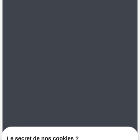
Mentions légales
Politique de
confidentialité
Gestion des cookies
Me contacter
02 49 88 35 00
color-vannes@orange.fr
8 Rue Saint Nicolas
56000 VANNES
Le secret de nos cookies ?